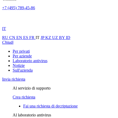
+7 (495) 789-45-86
IT
RU
CN
EN
ES
FR
IT
JP
KZ
UZ
BY
ID
Chiudi
Per privati
Per aziende
Laboratorio antivirus
Notizie
Sull'azienda
Invia richiesta
Al servizio di supporto
Crea richiesta
Fai una richiesta di decriptazione
Al laboratorio antivirus