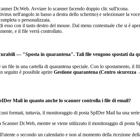
anner Dr.Web. Avviare lo scanner facendo doppio clic sull'icona.
ntivirus nell'angolo in basso a destra dello schermo) e selezionare la voc
 completa o personalizzata.
su di esso con il tasto destro del mouse. Dal menu contestuale che si è ape
nte, e il file verrà controllato.
 incurabili — "Sposta in quarantena". Tali file vengono spostati da 
e un file in una cartella di quarantena speciale. Con lo spostamento, il fi
n seguito è possibile aprire
Gestione quarantena (Centro sicurezza
pIDer Mail in quanto anche lo scanner controlla i file di email?
lcuni formati, tuttavia, il monitoraggio di posta SpIDer Mail ha una serie
 da Scanner Dr.Web, mentre se viene utilizzato il monitoraggio di posta 
ell'utente o secondo un calendario e non al momento della ricezione del