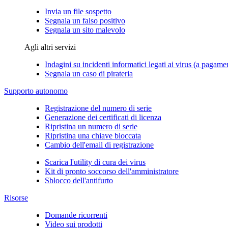
Invia un file sospetto
Segnala un falso positivo
Segnala un sito malevolo
Agli altri servizi
Indagini su incidenti informatici legati ai virus (a pagame
Segnala un caso di pirateria
Supporto autonomo
Registrazione del numero di serie
Generazione dei certificati di licenza
Ripristina un numero di serie
Ripristina una chiave bloccata
Cambio dell'email di registrazione
Scarica l'utility di cura dei virus
Kit di pronto soccorso dell'amministratore
Sblocco dell'antifurto
Risorse
Domande ricorrenti
Video sui prodotti