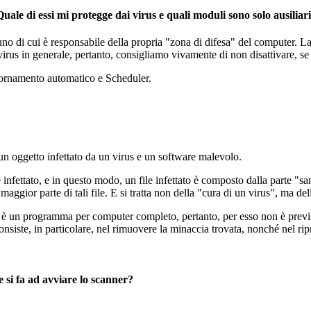
e di essi mi protegge dai virus e quali moduli sono solo ausiliar
 di cui è responsabile della propria "zona di difesa" del computer. La
tivirus in generale, pertanto, consigliamo vivamente di non disattivare, 
giornamento automatico e Scheduler.
 un oggetto infettato da un virus e un software malevolo.
e infettato, e in questo modo, un file infettato è composto dalla parte "s
aggior parte di tali file. E si tratta non della "cura di un virus", ma dell
è un programma per computer completo, pertanto, per esso non è previst
onsiste, in particolare, nel rimuovere la minaccia trovata, nonché nel ripr
e si fa ad avviare lo scanner?