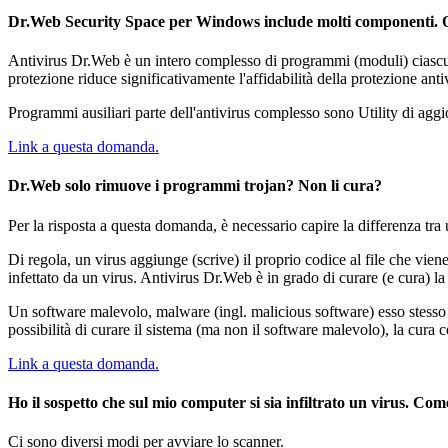
Dr.Web Security Space per Windows include molti componenti. Qual
Antivirus Dr.Web è un intero complesso di programmi (moduli) ciascuno
protezione riduce significativamente l'affidabilità della protezione an
Programmi ausiliari parte dell'antivirus complesso sono Utility di ag
Link a questa domanda.
Dr.Web solo rimuove i programmi trojan? Non li cura?
Per la risposta a questa domanda, è necessario capire la differenza tra
Di regola, un virus aggiunge (scrive) il proprio codice al file che vien
infettato da un virus. Antivirus Dr.Web è in grado di curare (e cura) la m
Un software malevolo, malware (ingl. malicious software) esso stesso 
possibilità di curare il sistema (ma non il software malevolo), la cura c
Link a questa domanda.
Ho il sospetto che sul mio computer si sia infiltrato un virus. Com
Ci sono diversi modi per avviare lo scanner.