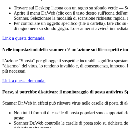
Trovare sul Desktop l'icona con un ragno su sfondo verde — Sc
Aprire il menu Dr.Web (clic con il tasto destro sull'icona dell'a
Scanner. Selezionare la modalità di scansione richiesta: rapida,
Per controllare un oggetto specifico (file o cartella), fare clic 
di ragno nero su sfondo grigio. Lo scanner si avvierà immediatame
Link a questa domanda.
Nelle impostazioni dello scanner c'è un'azione sui file sospetti e
L'azione "Sposta" per gli oggetti sospetti e incurabili significa spostar
"disarmo" del virus, lo rendono invalido e, di conseguenza, innocuo. I
più necessari.
Link a questa domanda.
Forse, si potrebbe disattivare il monitoraggio di posta antivirus S
Scanner Dr.Web in effetti può rilevare virus nelle caselle di posta di a
Non tutti i formati di caselle di posta popolari sono supportati
posta;
Scanner Dr.Web controlla le caselle di posta solo su richiesta d