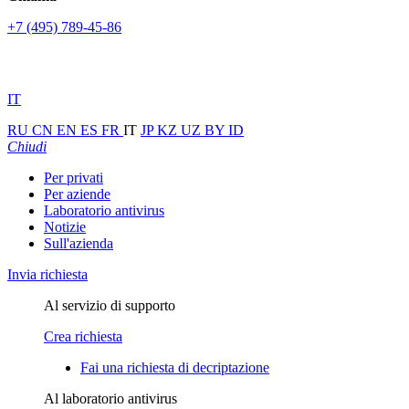
+7 (495) 789-45-86
IT
RU
CN
EN
ES
FR
IT
JP
KZ
UZ
BY
ID
Chiudi
Per privati
Per aziende
Laboratorio antivirus
Notizie
Sull'azienda
Invia richiesta
Al servizio di supporto
Crea richiesta
Fai una richiesta di decriptazione
Al laboratorio antivirus