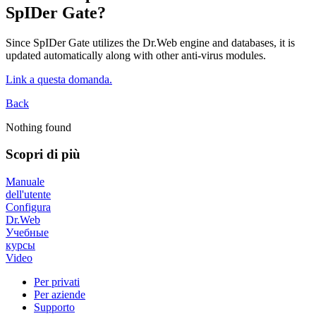
SpIDer Gate?
Since SpIDer Gate utilizes the Dr.Web engine and databases, it is
updated automatically along with other anti-virus modules.
Link a questa domanda.
Back
Nothing found
Scopri di più
Manuale
dell'utente
Configura
Dr.Web
Учебные
курсы
Video
Per privati
Per aziende
Supporto