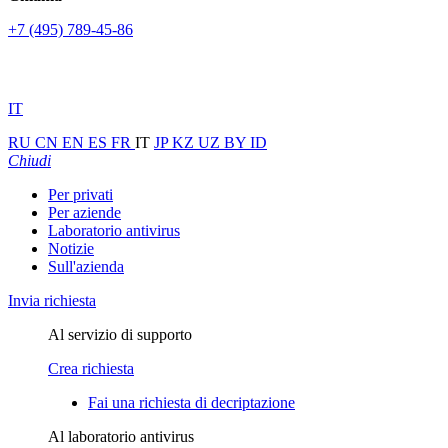
+7 (495) 789-45-86
IT
RU
CN
EN
ES
FR
IT
JP
KZ
UZ
BY
ID
Chiudi
Per privati
Per aziende
Laboratorio antivirus
Notizie
Sull'azienda
Invia richiesta
Al servizio di supporto
Crea richiesta
Fai una richiesta di decriptazione
Al laboratorio antivirus