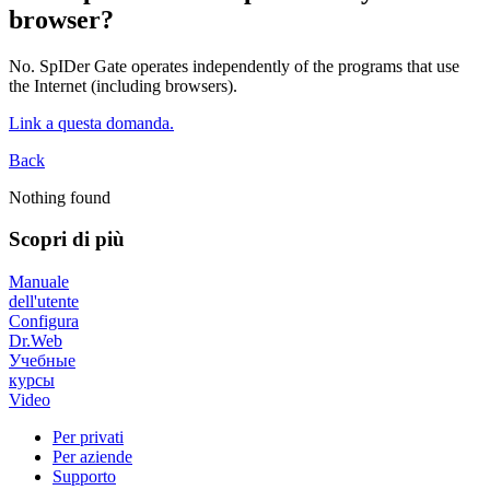
browser?
No. SpIDer Gate operates independently of the programs that use
the Internet (including browsers).
Link a questa domanda.
Back
Nothing found
Scopri di più
Manuale
dell'utente
Configura
Dr.Web
Учебные
курсы
Video
Per privati
Per aziende
Supporto