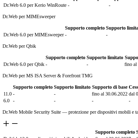
Dr.Web 6.0 per Kerio WinRoute
-
-
Dr.Web per MIMEsweeper
Supporto completo
Supporto limit
Dr.Web 6.0 per MIMEsweeper
-
-
Dr.Web per Qbik
Supporto completo
Supporto limitato
Suppor
Dr.Web 6.0 per Qbik
-
-
fino a
Dr.Web per MS ISA Server & Forefront TMG
Supporto completo
Supporto limitato
Supporto di base
Cess
11.0
-
-
fino al 30.06.2022
dal 
6.0
-
-
-
-
Dr.Web Mobile Security Suite — protezione per dispositivi mobili e ta
Supporto completo