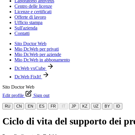
Laboratorio antivirus
Centro delle licenze
Licenze e certificati
Offerte di lavoro
Ufficio stampa
Sull'azienda
Contatti
Sito Doctor Web
Mio Dr.Web per privati
Mio Dr.Web per aziende
Mio Dr.Web in abbonamento
Dr.Web vxCube
Dr.Web FixIt!
Sito Doctor Web
Edit profile
Sign out
RU
CN
EN
ES
FR
IT
JP
KZ
UZ
BY
ID
Ciclo di vita del supporto dei pr