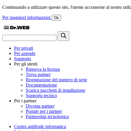
Continuando a utilizzare questo sito, l'utente acconsente al nostro utiliz
Per maggiori informazioni
Ок
Per privati
Per aziende
Supporto
Per gli utenti
Rinnova la licenza
Trova partner
Registrazione del numero di serie
Documentazione
Scarica pacchetti di installazione
Supporto tecnico
Per i partner
Diventa partner
Portale per i partner
Partnership tecnologica
Centro antifrode informatica