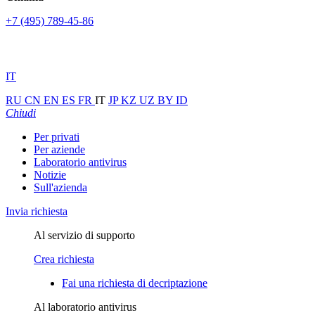
+7 (495) 789-45-86
IT
RU
CN
EN
ES
FR
IT
JP
KZ
UZ
BY
ID
Chiudi
Per privati
Per aziende
Laboratorio antivirus
Notizie
Sull'azienda
Invia richiesta
Al servizio di supporto
Crea richiesta
Fai una richiesta di decriptazione
Al laboratorio antivirus