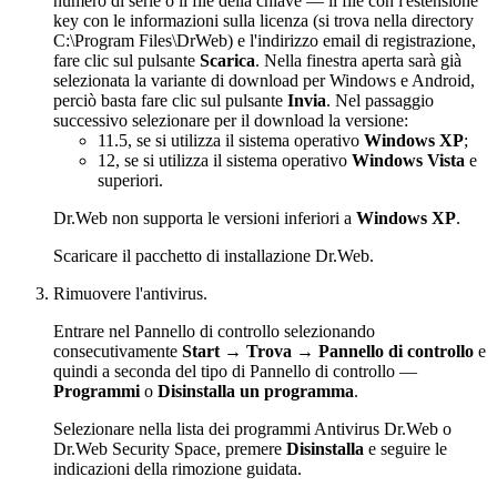
numero di serie o il file della chiave — il file con l'estensione
key con le informazioni sulla licenza (si trova nella directory
C:\Program Files\DrWeb) e l'indirizzo email di registrazione,
fare clic sul pulsante
Scarica
. Nella finestra aperta sarà già
selezionata la variante di download per Windows e Android,
perciò basta fare clic sul pulsante
Invia
. Nel passaggio
successivo selezionare per il download la versione:
11.5, se si utilizza il sistema operativo
Windows XP
;
12, se si utilizza il sistema operativo
Windows Vista
e
superiori.
Dr.Web non supporta le versioni inferiori a
Windows XP
.
Scaricare il pacchetto di installazione Dr.Web.
Rimuovere l'antivirus.
Entrare nel Pannello di controllo selezionando
consecutivamente
Start
→
Trova
→
Pannello di controllo
e
quindi a seconda del tipo di Pannello di controllo —
Programmi
o
Disinstalla un programma
.
Selezionare nella lista dei programmi Antivirus Dr.Web o
Dr.Web Security Space, premere
Disinstalla
e seguire le
indicazioni della rimozione guidata.