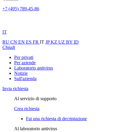
+7 (495) 789-45-86
IT
RU
CN
EN
ES
FR
IT
JP
KZ
UZ
BY
ID
Chiudi
Per privati
Per aziende
Laboratorio antivirus
Notizie
Sull'azienda
Invia richiesta
Al servizio di supporto
Crea richiesta
Fai una richiesta di decriptazione
Al laboratorio antivirus