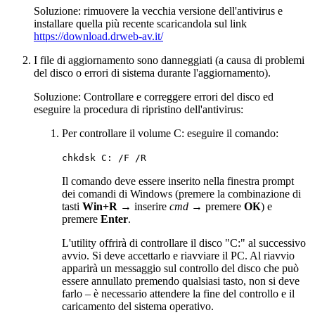
Soluzione: rimuovere la vecchia versione dell'antivirus e
installare quella più recente scaricandola sul link
https://download.drweb-av.it/
I file di aggiornamento sono danneggiati (a causa di problemi
del disco o errori di sistema durante l'aggiornamento).
Soluzione: Controllare e correggere errori del disco ed
eseguire la procedura di ripristino dell'antivirus:
Per controllare il volume C: eseguire il comando:
chkdsk C: /F /R
Il comando deve essere inserito nella finestra prompt
dei comandi di Windows (premere la combinazione di
tasti
Win+R
→ inserire
cmd
→ premere
ОК
) e
premere
Enter
.
L'utility offrirà di controllare il disco "C:" al successivo
avvio. Si deve accettarlo e riavviare il PC. Al riavvio
apparirà un messaggio sul controllo del disco che può
essere annullato premendo qualsiasi tasto, non si deve
farlo – è necessario attendere la fine del controllo e il
caricamento del sistema operativo.