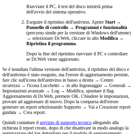
Riavviare il PC, il test del disco inizierà prima
dell'avvio del sistema operativo.
Eseguire il ripristino dell'antivirus. Aprire
Start
→
Pannello di controllo
→
Programmi e funzionalità
(percorso simile per la versione di Windows dell'utente)
→ selezionare Dr.Web, cliccare in alto
Modifica
→
Ripristina il programma
.
Dopo la fine del ripristino riavviare il PC e controllare
se Dr.Web viene aggiornato.
Se è installata l'ultima versione dell'antivirus, il ripristino del disco e
dell'antivirus è stato eseguito, ma l'errore di aggiornamento persiste,
fare clic sull'icona dell'antivirus in basso a destra → Centro
sicurezza → l'icona Lucchetto → in alto Ingranaggio → Generali →
Impostazioni avanzate → Log → Modifica, spuntare il flag
Aggiornamento di Dr.Web, premere OK. Chiudere le impostazioni,
provare ad aggiornare di nuovo. Dopo la comparsa dell'errore
generare un report selezionando Supporto → Vai a Creazione report
guidata → Crea report.
Quindi contattare il
servizio di supporto tecnico
allegando alla
richiesta il report creato, dopo di che disattivare in modo analogo la
registrazione del log dettagliato per il modulo di aggiornamento