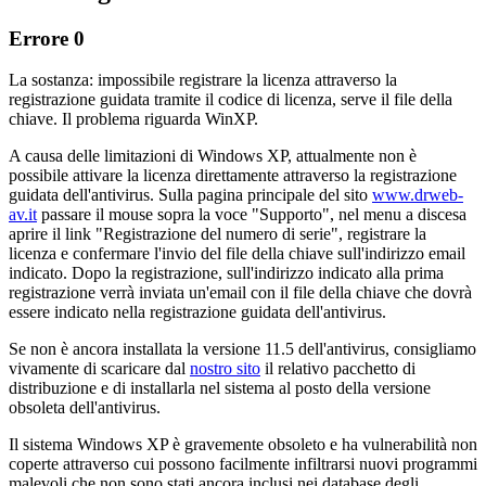
Errore 0
La sostanza: impossibile registrare la licenza attraverso la
registrazione guidata tramite il codice di licenza, serve il file della
chiave. Il problema riguarda WinXP.
A causa delle limitazioni di Windows XP, attualmente non è
possibile attivare la licenza direttamente attraverso la registrazione
guidata dell'antivirus. Sulla pagina principale del sito
www.drweb-
av.it
passare il mouse sopra la voce "Supporto", nel menu a discesa
aprire il link "Registrazione del numero di serie", registrare la
licenza e confermare l'invio del file della chiave sull'indirizzo email
indicato. Dopo la registrazione, sull'indirizzo indicato alla prima
registrazione verrà inviata un'email con il file della chiave che dovrà
essere indicato nella registrazione guidata dell'antivirus.
Se non è ancora installata la versione 11.5 dell'antivirus, consigliamo
vivamente di scaricare dal
nostro sito
il relativo pacchetto di
distribuzione e di installarla nel sistema al posto della versione
obsoleta dell'antivirus.
Il sistema Windows XP è gravemente obsoleto
e ha vulnerabilità non
coperte attraverso cui possono facilmente infiltrarsi nuovi programmi
malevoli che non sono stati ancora inclusi nei database degli