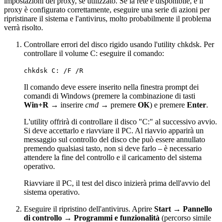
impostazioni del proxy, se utilizzato. Se la rete è disponibile, e il
proxy è configurato correttamente, eseguire una serie di azioni per
ripristinare il sistema e l'antivirus, molto probabilmente il problema
verrà risolto.
Controllare errori del disco rigido usando l'utility chkdsk. Per
controllare il volume C: eseguire il comando:
chkdsk C: /F /R
Il comando deve essere inserito nella finestra prompt dei
comandi di Windows (premere la combinazione di tasti
Win+R
→ inserire
cmd
→ premere
ОК
) e premere
Enter
.
L'utility offrirà di controllare il disco "C:" al successivo avvio.
Si deve accettarlo e riavviare il PC. Al riavvio apparirà un
messaggio sul controllo del disco che può essere annullato
premendo qualsiasi tasto, non si deve farlo – è necessario
attendere la fine del controllo e il caricamento del sistema
operativo.
Riavviare il PC, il test del disco inizierà prima dell'avvio del
sistema operativo.
Eseguire il ripristino dell'antivirus. Aprire
Start
→
Pannello
di controllo
→
Programmi e funzionalità
(percorso simile