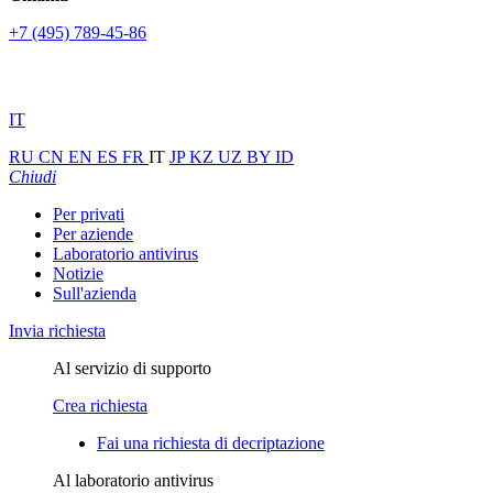
+7 (495) 789-45-86
IT
RU
CN
EN
ES
FR
IT
JP
KZ
UZ
BY
ID
Chiudi
Per privati
Per aziende
Laboratorio antivirus
Notizie
Sull'azienda
Invia richiesta
Al servizio di supporto
Crea richiesta
Fai una richiesta di decriptazione
Al laboratorio antivirus