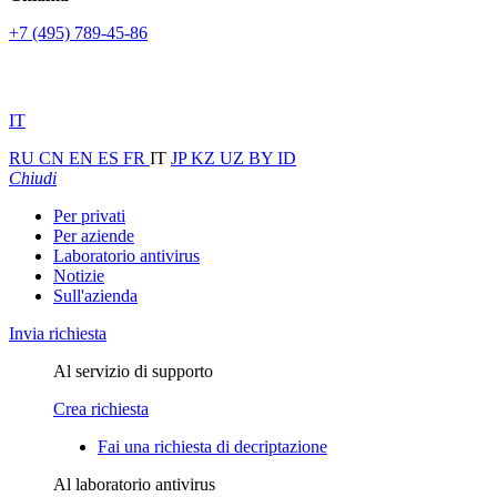
+7 (495) 789-45-86
IT
RU
CN
EN
ES
FR
IT
JP
KZ
UZ
BY
ID
Chiudi
Per privati
Per aziende
Laboratorio antivirus
Notizie
Sull'azienda
Invia richiesta
Al servizio di supporto
Crea richiesta
Fai una richiesta di decriptazione
Al laboratorio antivirus