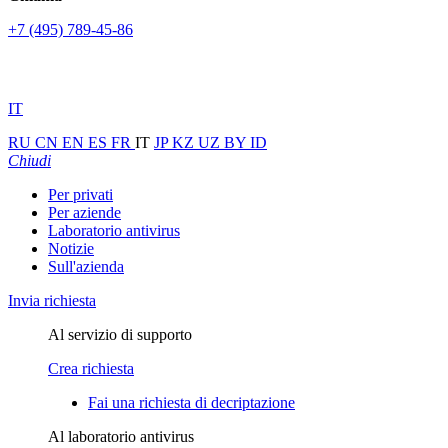
+7 (495) 789-45-86
IT
RU
CN
EN
ES
FR
IT
JP
KZ
UZ
BY
ID
Chiudi
Per privati
Per aziende
Laboratorio antivirus
Notizie
Sull'azienda
Invia richiesta
Al servizio di supporto
Crea richiesta
Fai una richiesta di decriptazione
Al laboratorio antivirus