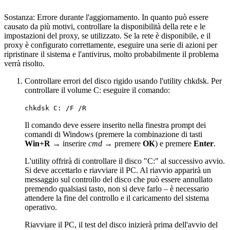
Sostanza: Errore durante l'aggiornamento. In quanto può essere
causato da più motivi, controllare la disponibilità della rete e le
impostazioni del proxy, se utilizzato. Se la rete è disponibile, e il
proxy è configurato correttamente, eseguire una serie di azioni per
ripristinare il sistema e l'antivirus, molto probabilmente il problema
verrà risolto.
Controllare errori del disco rigido usando l'utility chkdsk. Per
controllare il volume C: eseguire il comando:
chkdsk C: /F /R
Il comando deve essere inserito nella finestra prompt dei
comandi di Windows (premere la combinazione di tasti
Win+R
→ inserire
cmd
→ premere
ОК
) e premere
Enter
.
L'utility offrirà di controllare il disco "C:" al successivo avvio.
Si deve accettarlo e riavviare il PC. Al riavvio apparirà un
messaggio sul controllo del disco che può essere annullato
premendo qualsiasi tasto, non si deve farlo – è necessario
attendere la fine del controllo e il caricamento del sistema
operativo.
Riavviare il PC, il test del disco inizierà prima dell'avvio del