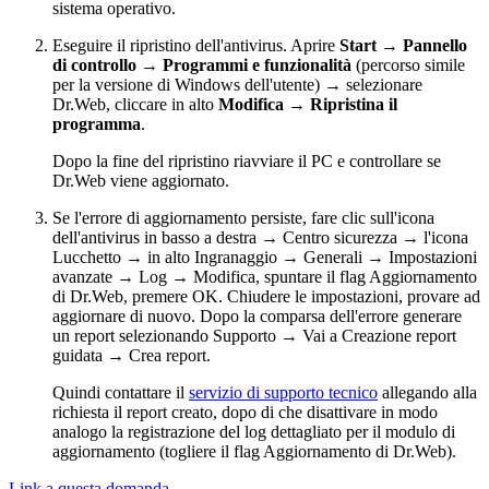
sistema operativo.
Eseguire il ripristino dell'antivirus. Aprire
Start
→
Pannello
di controllo
→
Programmi e funzionalità
(percorso simile
per la versione di Windows dell'utente) → selezionare
Dr.Web, cliccare in alto
Modifica
→
Ripristina il
programma
.
Dopo la fine del ripristino riavviare il PC e controllare se
Dr.Web viene aggiornato.
Se l'errore di aggiornamento persiste, fare clic sull'icona
dell'antivirus in basso a destra → Centro sicurezza → l'icona
Lucchetto → in alto Ingranaggio → Generali → Impostazioni
avanzate → Log → Modifica, spuntare il flag Aggiornamento
di Dr.Web, premere OK. Chiudere le impostazioni, provare ad
aggiornare di nuovo. Dopo la comparsa dell'errore generare
un report selezionando Supporto → Vai a Creazione report
guidata → Crea report.
Quindi contattare il
servizio di supporto tecnico
allegando alla
richiesta il report creato, dopo di che disattivare in modo
analogo la registrazione del log dettagliato per il modulo di
aggiornamento (togliere il flag Aggiornamento di Dr.Web).
Link a questa domanda.