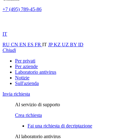
+7 (495) 789-45-86
IT
RU
CN
EN
ES
FR
IT
JP
KZ
UZ
BY
ID
Chiudi
Per privati
Per aziende
Laboratorio antivirus
Notizie
Sull'azienda
Invia richiesta
Al servizio di supporto
Crea richiesta
Fai una richiesta di decriptazione
Al laboratorio antivirus