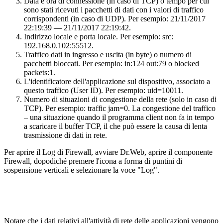
Data e ora di connessione (in caso di TCP) o tempo per cui
sono stati ricevuti i pacchetti di dati con i valori di traffico
corrispondenti (in caso di UDP). Per esempio: 21/11/2017
22:19:39 — 21/11/2017 22:19:42.
Indirizzo locale e porta locale. Per esempio: src:
192.168.0.102:55512.
Traffico dati in ingresso e uscita (in byte) o numero di
pacchetti bloccati. Per esempio: in:124 out:79 o blocked
packets:1.
L'identificatore dell'applicazione sul dispositivo, associato a
questo traffico (User ID). Per esempio: uid=10011.
Numero di situazioni di congestione della rete (solo in caso di
TCP). Per esempio: traffic jam=0. La congestione del traffico
– una situazione quando il programma client non fa in tempo
a scaricare il buffer TCP, il che può essere la causa di lenta
trasmissione di dati in rete.
Per aprire il Log di Firewall, avviare Dr.Web, aprire il componente
Firewall, dopodiché premere l'icona a forma di puntini di
sospensione verticali e selezionare la voce "Log".
Notare che i dati relativi all'attività di rete delle applicazioni vengono