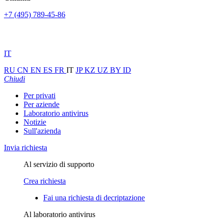
+7 (495) 789-45-86
IT
RU
CN
EN
ES
FR
IT
JP
KZ
UZ
BY
ID
Chiudi
Per privati
Per aziende
Laboratorio antivirus
Notizie
Sull'azienda
Invia richiesta
Al servizio di supporto
Crea richiesta
Fai una richiesta di decriptazione
Al laboratorio antivirus