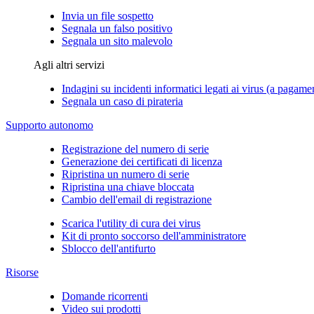
Invia un file sospetto
Segnala un falso positivo
Segnala un sito malevolo
Agli altri servizi
Indagini su incidenti informatici legati ai virus (a pagame
Segnala un caso di pirateria
Supporto autonomo
Registrazione del numero di serie
Generazione dei certificati di licenza
Ripristina un numero di serie
Ripristina una chiave bloccata
Cambio dell'email di registrazione
Scarica l'utility di cura dei virus
Kit di pronto soccorso dell'amministratore
Sblocco dell'antifurto
Risorse
Domande ricorrenti
Video sui prodotti