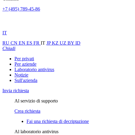
+7 (495) 789-45-86
IT
RU
CN
EN
ES
FR
IT
JP
KZ
UZ
BY
ID
Chiudi
Per privati
Per aziende
Laboratorio antivirus
Notizie
Sull'azienda
Invia richiesta
Al servizio di supporto
Crea richiesta
Fai una richiesta di decriptazione
Al laboratorio antivirus