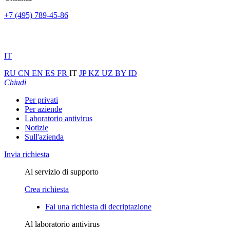
+7 (495) 789-45-86
IT
RU
CN
EN
ES
FR
IT
JP
KZ
UZ
BY
ID
Chiudi
Per privati
Per aziende
Laboratorio antivirus
Notizie
Sull'azienda
Invia richiesta
Al servizio di supporto
Crea richiesta
Fai una richiesta di decriptazione
Al laboratorio antivirus