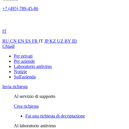
+7 (495) 789-45-86
IT
RU
CN
EN
ES
FR
IT
JP
KZ
UZ
BY
ID
Chiudi
Per privati
Per aziende
Laboratorio antivirus
Notizie
Sull'azienda
Invia richiesta
Al servizio di supporto
Crea richiesta
Fai una richiesta di decriptazione
Al laboratorio antivirus