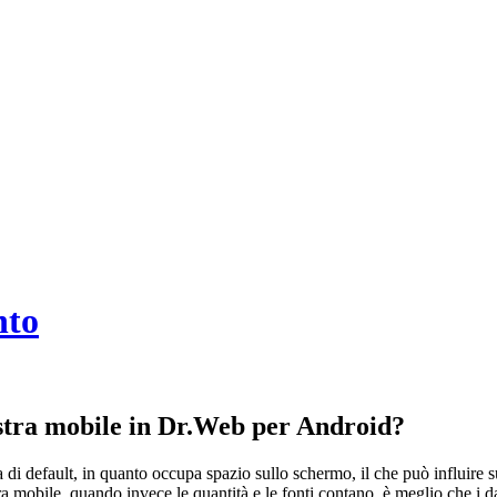
nto
estra mobile in Dr.Web per Android?
ata di default, in quanto occupa spazio sullo schermo, il che può influire
ra mobile, quando invece le quantità e le fonti contano, è meglio che i dat