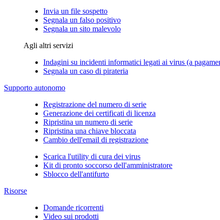
Invia un file sospetto
Segnala un falso positivo
Segnala un sito malevolo
Agli altri servizi
Indagini su incidenti informatici legati ai virus (a pagame
Segnala un caso di pirateria
Supporto autonomo
Registrazione del numero di serie
Generazione dei certificati di licenza
Ripristina un numero di serie
Ripristina una chiave bloccata
Cambio dell'email di registrazione
Scarica l'utility di cura dei virus
Kit di pronto soccorso dell'amministratore
Sblocco dell'antifurto
Risorse
Domande ricorrenti
Video sui prodotti