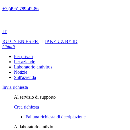
+7 (495) 789-45-86
IT
RU
CN
EN
ES
FR
IT
JP
KZ
UZ
BY
ID
Chiudi
Per privati
Per aziende
Laboratorio antivirus
Notizie
Sull'azienda
Invia richiesta
Al servizio di supporto
Crea richiesta
Fai una richiesta di decriptazione
Al laboratorio antivirus