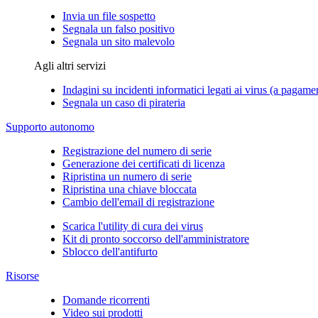
Invia un file sospetto
Segnala un falso positivo
Segnala un sito malevolo
Agli altri servizi
Indagini su incidenti informatici legati ai virus (a pagame
Segnala un caso di pirateria
Supporto autonomo
Registrazione del numero di serie
Generazione dei certificati di licenza
Ripristina un numero di serie
Ripristina una chiave bloccata
Cambio dell'email di registrazione
Scarica l'utility di cura dei virus
Kit di pronto soccorso dell'amministratore
Sblocco dell'antifurto
Risorse
Domande ricorrenti
Video sui prodotti