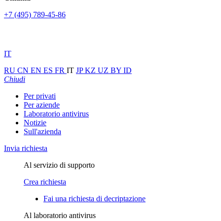
+7 (495) 789-45-86
IT
RU
CN
EN
ES
FR
IT
JP
KZ
UZ
BY
ID
Chiudi
Per privati
Per aziende
Laboratorio antivirus
Notizie
Sull'azienda
Invia richiesta
Al servizio di supporto
Crea richiesta
Fai una richiesta di decriptazione
Al laboratorio antivirus