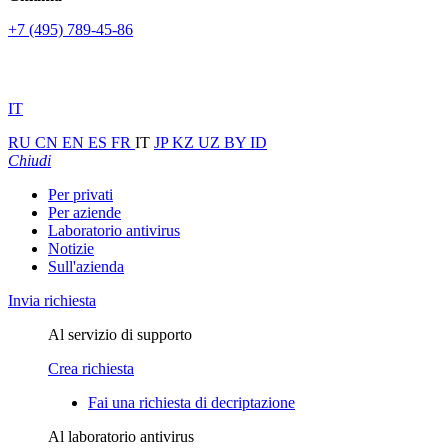
+7 (495) 789-45-86
IT
RU
CN
EN
ES
FR
IT
JP
KZ
UZ
BY
ID
Chiudi
Per privati
Per aziende
Laboratorio antivirus
Notizie
Sull'azienda
Invia richiesta
Al servizio di supporto
Crea richiesta
Fai una richiesta di decriptazione
Al laboratorio antivirus