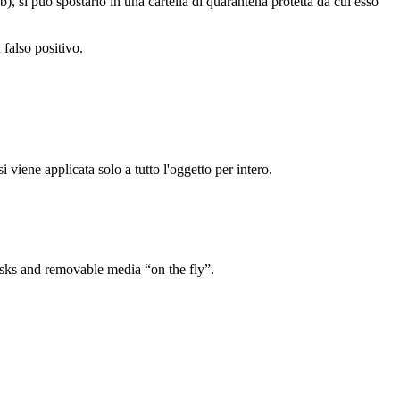
, si può spostarlo in una cartella di quarantena protetta da cui esso
falso positivo.
si viene applicata solo a tutto l'oggetto per intero.
isks and removable media “on the fly”.