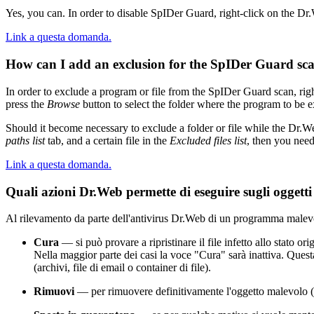
Yes, you can. In order to disable SpIDer Guard, right-click on the Dr.
Link a questa domanda.
How can I add an exclusion for the SpIDer Guard sc
In order to exclude a program or file from the SpIDer Guard scan, righ
press the
Browse
button to select the folder where the program to be e
Should it become necessary to exclude a folder or file while the Dr
paths list
tab, and a certain file in the
Excluded files list
, then you need
Link a questa domanda.
Quali azioni Dr.Web permette di eseguire sugli oggetti
Al rilevamento da parte dell'antivirus Dr.Web di un programma malevol
Cura
— si può provare a ripristinare il file infetto allo stato ori
Nella maggior parte dei casi la voce "Cura" sarà inattiva. Questa a
(archivi, file di email o container di file).
Rimuovi
— per rimuovere definitivamente l'oggetto malevolo (fil