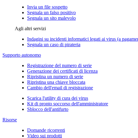
Invia un file sospetto
Segnala un falso positivo
Segnala un sito malevolo
Agli altri servizi
Indagini su incidenti informatici legati ai virus (a pagame
Segnala un caso di pirateria
Supporto autonomo
Registrazione del numero di serie
Generazione dei certificati di licenza
Ripristina un numero di serie
Ripristina una chiave bloccata
Cambio dell'email di registrazione
Scarica l'utility di cura dei virus
Kit di pronto soccorso dell'amministratore
Sblocco dell'antifurto
Risorse
Domande ricorrenti
Video sui prodotti