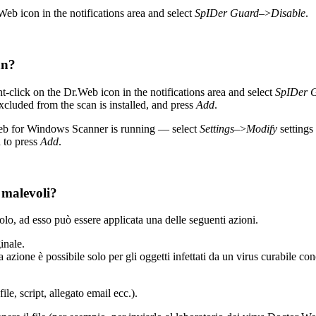
Web icon in the notifications area and select
SpIDer Guard
–>
Disable
.
an?
t-click on the Dr.Web icon in the notifications area and select
SpIDer 
xcluded from the scan is installed, and press
Add
.
.Web for Windows Scanner is running — select
Settings
–>
Modify
settings
 to press
Add
.
 malevoli?
o, ad esso può essere applicata una delle seguenti azioni.
ginale.
zione è possibile solo per gli oggetti infettati da un virus curabile conosc
e, script, allegato email ecc.).