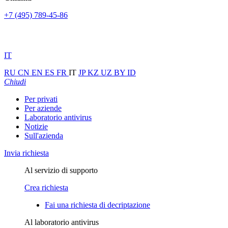
+7 (495) 789-45-86
IT
RU
CN
EN
ES
FR
IT
JP
KZ
UZ
BY
ID
Chiudi
Per privati
Per aziende
Laboratorio antivirus
Notizie
Sull'azienda
Invia richiesta
Al servizio di supporto
Crea richiesta
Fai una richiesta di decriptazione
Al laboratorio antivirus