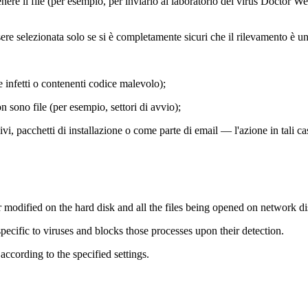
e il file (per esempio, per inviarlo al laboratorio dei virus Doctor Web)
 selezionata solo se si è completamente sicuri che il rilevamento è un 
e infetti o contenenti codice malevolo);
 sono file (per esempio, settori di avvio);
hivi, pacchetti di installazione o come parte di email — l'azione in tali ca
 modified on the hard disk and all the files being opened on network d
pecific to viruses and blocks those processes upon their detection.
ccording to the specified settings.