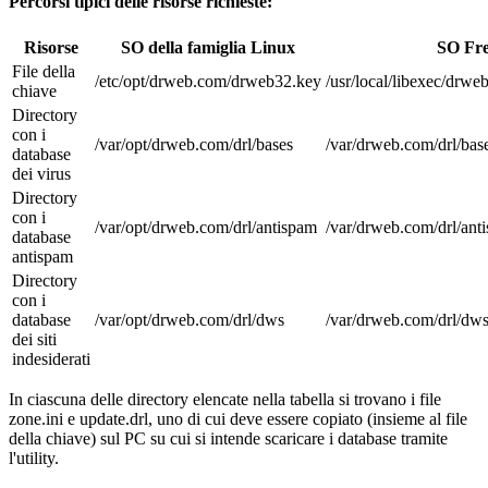
Percorsi tipici delle risorse richieste:
Risorse
SO della famiglia Linux
SO Fr
File della
/etc/opt/drweb.com/drweb32.key
/usr/local/libexec/drw
chiave
Directory
con i
/var/opt/drweb.com/drl/bases
/var/drweb.com/drl/bas
database
dei virus
Directory
con i
/var/opt/drweb.com/drl/antispam
/var/drweb.com/drl/ant
database
antispam
Directory
con i
database
/var/opt/drweb.com/drl/dws
/var/drweb.com/drl/dw
dei siti
indesiderati
In ciascuna delle directory elencate nella tabella si trovano i file
zone.ini e update.drl, uno di cui deve essere copiato (insieme al file
della chiave) sul PC su cui si intende scaricare i database tramite
l'utility.