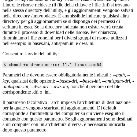
Linux, le risorse richieste (il file della chiave e i file .ini) si trovano
nella stessa directory dell'utility, e gli aggiornamenti vengono salvati
nella directory /tmp/updates. È ammissibile indicare qualsiasi altra
directory per gli aggiornamenti se si disponga dei permessi di
scrittura in essa. Se la directory indicata non esiste, verrà creata
durante il processo di download delle risorse. Per chiarezza,
rinominiamo i file zone.ini per i diversi gruppi di risorse utilizzati
nell'esempio in bases.ini, antispam.ini e dws.ini.
Consentire l'avvio dell'utility:
$ chmod +x drweb-mirror-11.1-linux-amd64
Parametri che devono essere obbligatoriamente indicati：
--path, --
key
, qualsiasi delle opzioni:
--bases-drl, --bases-ini, --antispam-drl, -
-antispam-ini, --dws-drl, --dws-ini
, nonché il percorso del file
corrispondente .drl o .ini.
Il parametro facoltativo --arch imposta l'architettura di destinazione
per la quale vengono scaricati gli aggiornamenti. Di default
corrisponde all'architettura del computer su cui viene eseguito il
comando con questo parametro. Se gli aggiornamenti sono destinati
a un computer con un'architettura diversa, è necessario indicarla
dopo questo parametro.