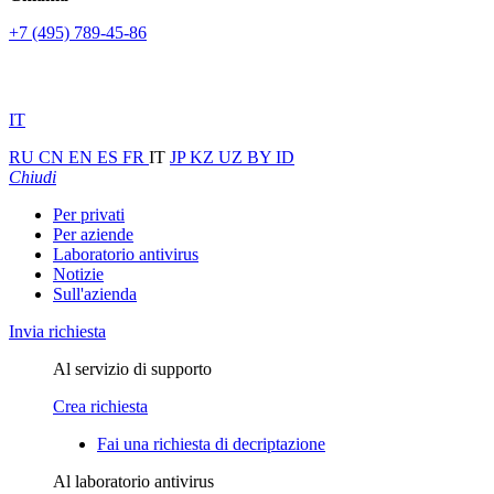
+7 (495) 789-45-86
IT
RU
CN
EN
ES
FR
IT
JP
KZ
UZ
BY
ID
Chiudi
Per privati
Per aziende
Laboratorio antivirus
Notizie
Sull'azienda
Invia richiesta
Al servizio di supporto
Crea richiesta
Fai una richiesta di decriptazione
Al laboratorio antivirus