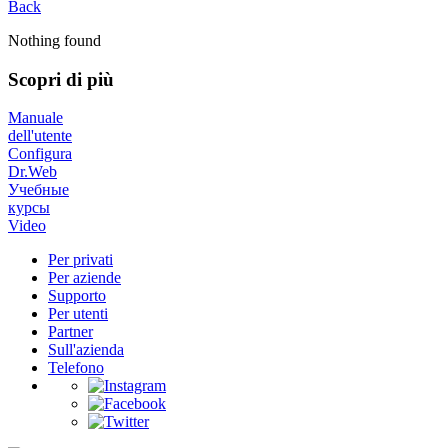
Back
Nothing found
Scopri di più
Manuale
dell'utente
Configura
Dr.Web
Учебные
курсы
Video
Per privati
Per aziende
Supporto
Per utenti
Partner
Sull'azienda
Telefono