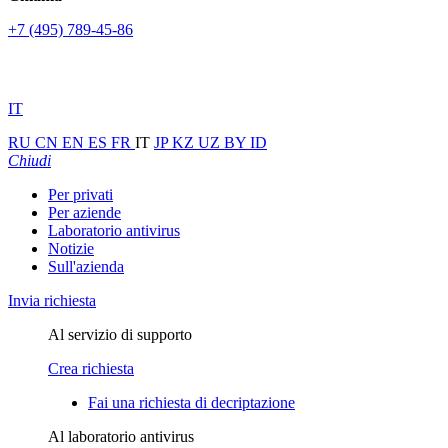
+7 (495) 789-45-86
IT
RU
CN
EN
ES
FR
IT
JP
KZ
UZ
BY
ID
Chiudi
Per privati
Per aziende
Laboratorio antivirus
Notizie
Sull'azienda
Invia richiesta
Al servizio di supporto
Crea richiesta
Fai una richiesta di decriptazione
Al laboratorio antivirus