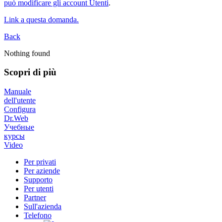
può modificare gli account Utenti
.
Link a questa domanda.
Back
Nothing found
Scopri di più
Manuale
dell'utente
Configura
Dr.Web
Учебные
курсы
Video
Per privati
Per aziende
Supporto
Per utenti
Partner
Sull'azienda
Telefono