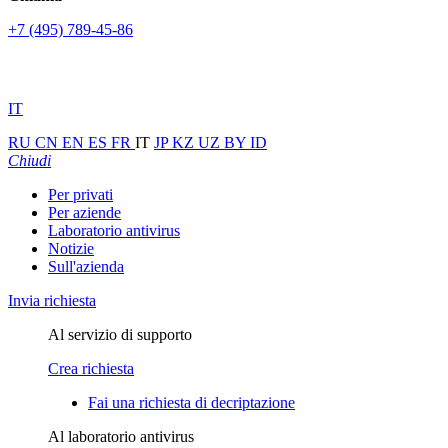
+7 (495) 789-45-86
IT
RU
CN
EN
ES
FR
IT
JP
KZ
UZ
BY
ID
Chiudi
Per privati
Per aziende
Laboratorio antivirus
Notizie
Sull'azienda
Invia richiesta
Al servizio di supporto
Crea richiesta
Fai una richiesta di decriptazione
Al laboratorio antivirus