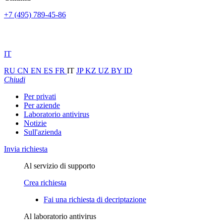
+7 (495) 789-45-86
IT
RU
CN
EN
ES
FR
IT
JP
KZ
UZ
BY
ID
Chiudi
Per privati
Per aziende
Laboratorio antivirus
Notizie
Sull'azienda
Invia richiesta
Al servizio di supporto
Crea richiesta
Fai una richiesta di decriptazione
Al laboratorio antivirus