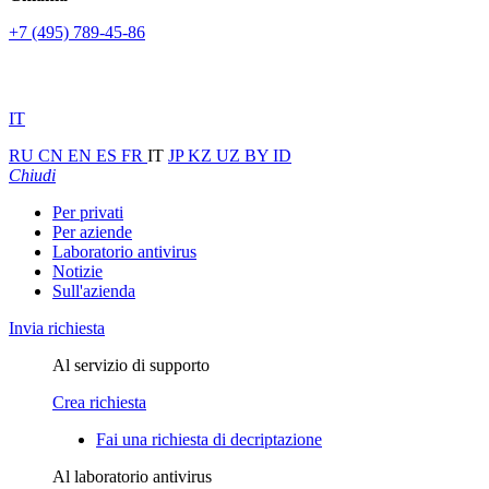
+7 (495) 789-45-86
IT
RU
CN
EN
ES
FR
IT
JP
KZ
UZ
BY
ID
Chiudi
Per privati
Per aziende
Laboratorio antivirus
Notizie
Sull'azienda
Invia richiesta
Al servizio di supporto
Crea richiesta
Fai una richiesta di decriptazione
Al laboratorio antivirus