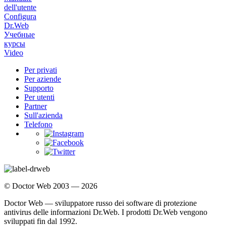
dell'utente
Configura
Dr.Web
Учебные
курсы
Video
Per privati
Per aziende
Supporto
Per utenti
Partner
Sull'azienda
Telefono
© Doctor Web 2003 — 2026
Doctor Web — sviluppatore russo dei software di protezione
antivirus delle informazioni Dr.Web. I prodotti Dr.Web vengono
sviluppati fin dal 1992.