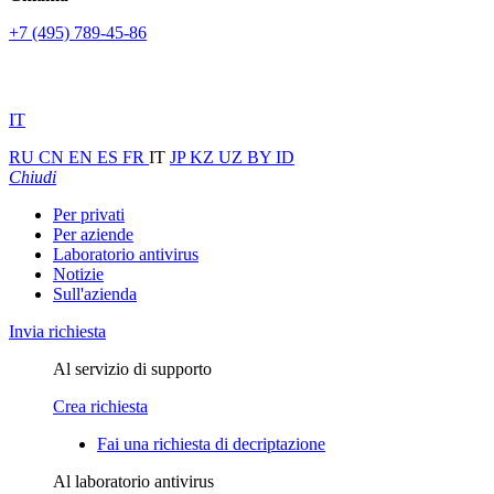
+7 (495) 789-45-86
IT
RU
CN
EN
ES
FR
IT
JP
KZ
UZ
BY
ID
Chiudi
Per privati
Per aziende
Laboratorio antivirus
Notizie
Sull'azienda
Invia richiesta
Al servizio di supporto
Crea richiesta
Fai una richiesta di decriptazione
Al laboratorio antivirus