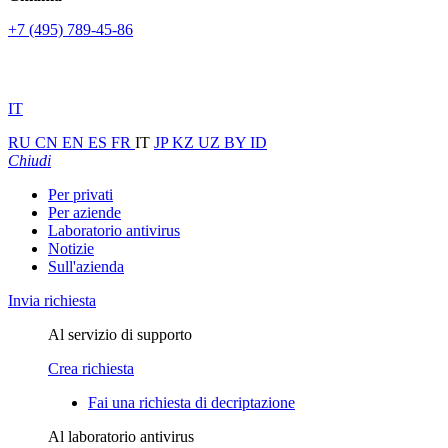
+7 (495) 789-45-86
IT
RU
CN
EN
ES
FR
IT
JP
KZ
UZ
BY
ID
Chiudi
Per privati
Per aziende
Laboratorio antivirus
Notizie
Sull'azienda
Invia richiesta
Al servizio di supporto
Crea richiesta
Fai una richiesta di decriptazione
Al laboratorio antivirus