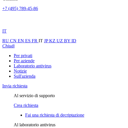
+7 (495) 789-45-86
IT
RU
CN
EN
ES
FR
IT
JP
KZ
UZ
BY
ID
Chiudi
Per privati
Per aziende
Laboratorio antivirus
Notizie
Sull'azienda
Invia richiesta
Al servizio di supporto
Crea richiesta
Fai una richiesta di decriptazione
Al laboratorio antivirus