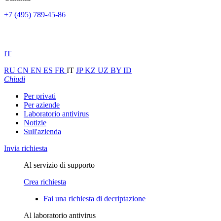
+7 (495) 789-45-86
IT
RU
CN
EN
ES
FR
IT
JP
KZ
UZ
BY
ID
Chiudi
Per privati
Per aziende
Laboratorio antivirus
Notizie
Sull'azienda
Invia richiesta
Al servizio di supporto
Crea richiesta
Fai una richiesta di decriptazione
Al laboratorio antivirus