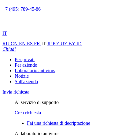
+7 (495) 789-45-86
IT
RU
CN
EN
ES
FR
IT
JP
KZ
UZ
BY
ID
Chiudi
Per privati
Per aziende
Laboratorio antivirus
Notizie
Sull'azienda
Invia richiesta
Al servizio di supporto
Crea richiesta
Fai una richiesta di decriptazione
Al laboratorio antivirus