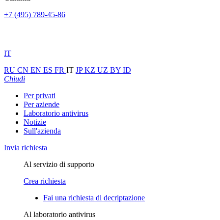
+7 (495) 789-45-86
IT
RU
CN
EN
ES
FR
IT
JP
KZ
UZ
BY
ID
Chiudi
Per privati
Per aziende
Laboratorio antivirus
Notizie
Sull'azienda
Invia richiesta
Al servizio di supporto
Crea richiesta
Fai una richiesta di decriptazione
Al laboratorio antivirus