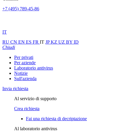
+7 (495) 789-45-86
IT
RU
CN
EN
ES
FR
IT
JP
KZ
UZ
BY
ID
Chiudi
Per privati
Per aziende
Laboratorio antivirus
Notizie
Sull'azienda
Invia richiesta
Al servizio di supporto
Crea richiesta
Fai una richiesta di decriptazione
Al laboratorio antivirus