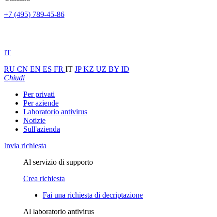
+7 (495) 789-45-86
IT
RU
CN
EN
ES
FR
IT
JP
KZ
UZ
BY
ID
Chiudi
Per privati
Per aziende
Laboratorio antivirus
Notizie
Sull'azienda
Invia richiesta
Al servizio di supporto
Crea richiesta
Fai una richiesta di decriptazione
Al laboratorio antivirus