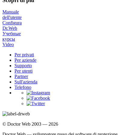
Scopri di più
Manuale
dell'utente
Configura
Dr.Web
Учебные
курсы
Video
Per privati
Per aziende
Supporto
Per utenti
Partner
Sull'azienda
Telefono
© Doctor Web 2003 — 2026
Doctor Web — sviluppatore russo dei software di protezione