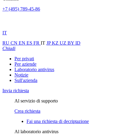
+7 (495) 789-45-86
IT
RU
CN
EN
ES
FR
IT
JP
KZ
UZ
BY
ID
Chiudi
Per privati
Per aziende
Laboratorio antivirus
Notizie
Sull'azienda
Invia richiesta
Al servizio di supporto
Crea richiesta
Fai una richiesta di decriptazione
Al laboratorio antivirus