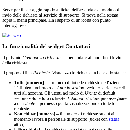
Serve per il passaggio rapido ai ticket dell'azienda e al modulo di
invio delle richieste al servizio di supporto. Si trova nella testata
sopra il menu principale. Ha l'aspetto di un'icona con punto
interrogativo.
Le funzionalità del widget Contattaci
Il pulsante
Crea nuova richiesta
— per andare al modulo di invio
della richiesta.
Il gruppo di link
Richieste
. Visualizza le richieste in base allo status:
Tutte [numero]
– il numero di tutte le richieste dell'azienda.
!
Gli utenti nel ruolo di
Amministratore
vedono le richieste di
tutti gli account. Gli utenti nel ruolo di
Utente
di default
vedono solo le loro richieste.
L'Amministratore
può assegnare
a un
Utente
il permesso per la visualizzazione di tutte le
richieste.
Non chiuse [numero]
– il numero di richieste su cui al
momento lavora il personale di supporto (ticket con
status
attivi).
Ultima [data]
– la richiesta che è stata creata per ultima.