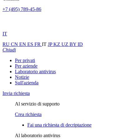
+7 (495) 789-45-86
IT
RU
CN
EN
ES
FR
IT
JP
KZ
UZ
BY
ID
Chiudi
Per privati
Per aziende
Laboratorio antivirus
Notizie
Sull'azienda
Invia richiesta
Al servizio di supporto
Crea richiesta
Fai una richiesta di decriptazione
Al laboratorio antivirus