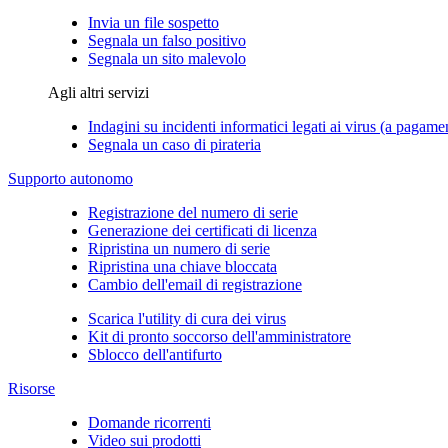
Invia un file sospetto
Segnala un falso positivo
Segnala un sito malevolo
Agli altri servizi
Indagini su incidenti informatici legati ai virus (a pagame
Segnala un caso di pirateria
Supporto autonomo
Registrazione del numero di serie
Generazione dei certificati di licenza
Ripristina un numero di serie
Ripristina una chiave bloccata
Cambio dell'email di registrazione
Scarica l'utility di cura dei virus
Kit di pronto soccorso dell'amministratore
Sblocco dell'antifurto
Risorse
Domande ricorrenti
Video sui prodotti