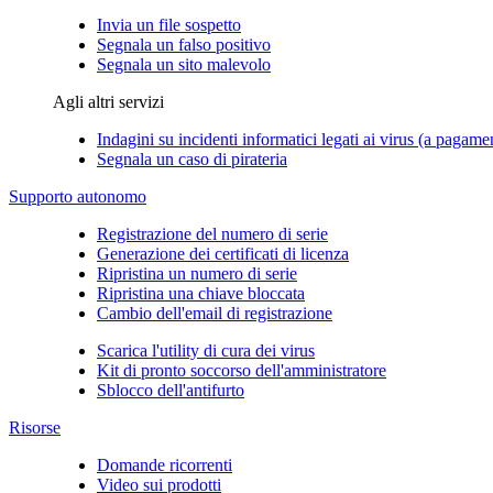
Invia un file sospetto
Segnala un falso positivo
Segnala un sito malevolo
Agli altri servizi
Indagini su incidenti informatici legati ai virus (a pagame
Segnala un caso di pirateria
Supporto autonomo
Registrazione del numero di serie
Generazione dei certificati di licenza
Ripristina un numero di serie
Ripristina una chiave bloccata
Cambio dell'email di registrazione
Scarica l'utility di cura dei virus
Kit di pronto soccorso dell'amministratore
Sblocco dell'antifurto
Risorse
Domande ricorrenti
Video sui prodotti