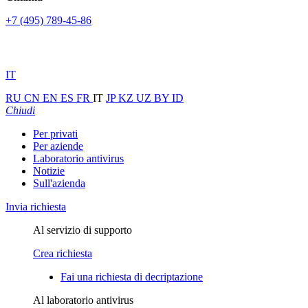
+7 (495) 789-45-86
IT
RU
CN
EN
ES
FR
IT
JP
KZ
UZ
BY
ID
Chiudi
Per privati
Per aziende
Laboratorio antivirus
Notizie
Sull'azienda
Invia richiesta
Al servizio di supporto
Crea richiesta
Fai una richiesta di decriptazione
Al laboratorio antivirus