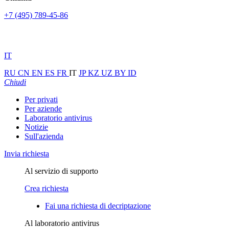
+7 (495) 789-45-86
IT
RU
CN
EN
ES
FR
IT
JP
KZ
UZ
BY
ID
Chiudi
Per privati
Per aziende
Laboratorio antivirus
Notizie
Sull'azienda
Invia richiesta
Al servizio di supporto
Crea richiesta
Fai una richiesta di decriptazione
Al laboratorio antivirus