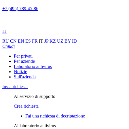
+7 (495) 789-45-86
IT
RU
CN
EN
ES
FR
IT
JP
KZ
UZ
BY
ID
Chiudi
Per privati
Per aziende
Laboratorio antivirus
Notizie
Sull'azienda
Invia richiesta
Al servizio di supporto
Crea richiesta
Fai una richiesta di decriptazione
Al laboratorio antivirus