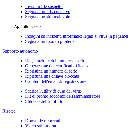
Invia un file sospetto
Segnala un falso positivo
Segnala un sito malevolo
Agli altri servizi
Indagini su incidenti informatici legati ai virus (a pagame
Segnala un caso di pirateria
Supporto autonomo
Registrazione del numero di serie
Generazione dei certificati di licenza
Ripristina un numero di serie
Ripristina una chiave bloccata
Cambio dell'email di registrazione
Scarica l'utility di cura dei virus
Kit di pronto soccorso dell'amministratore
Sblocco dell'antifurto
Risorse
Domande ricorrenti
Video sui prodotti