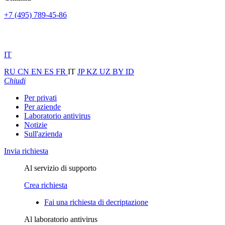
+7 (495) 789-45-86
IT
RU
CN
EN
ES
FR
IT
JP
KZ
UZ
BY
ID
Chiudi
Per privati
Per aziende
Laboratorio antivirus
Notizie
Sull'azienda
Invia richiesta
Al servizio di supporto
Crea richiesta
Fai una richiesta di decriptazione
Al laboratorio antivirus