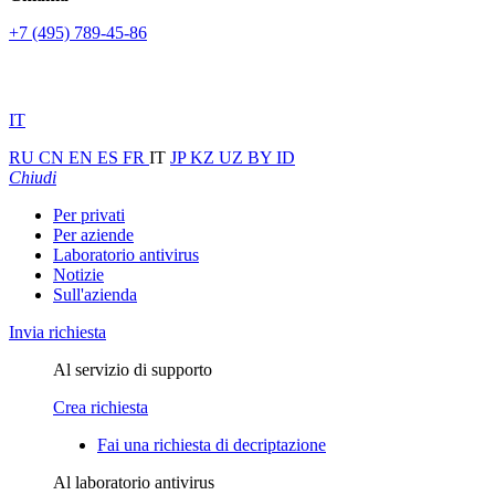
+7 (495) 789-45-86
IT
RU
CN
EN
ES
FR
IT
JP
KZ
UZ
BY
ID
Chiudi
Per privati
Per aziende
Laboratorio antivirus
Notizie
Sull'azienda
Invia richiesta
Al servizio di supporto
Crea richiesta
Fai una richiesta di decriptazione
Al laboratorio antivirus