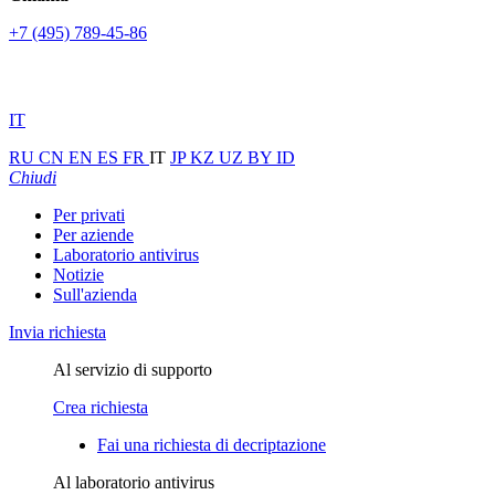
+7 (495) 789-45-86
IT
RU
CN
EN
ES
FR
IT
JP
KZ
UZ
BY
ID
Chiudi
Per privati
Per aziende
Laboratorio antivirus
Notizie
Sull'azienda
Invia richiesta
Al servizio di supporto
Crea richiesta
Fai una richiesta di decriptazione
Al laboratorio antivirus