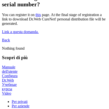
serial number?
You can register it on
this
page. At the final stage of registration a
link to download Dr.Web CureNet! personal distribution file will be
generated.
Link a questa domanda.
Back
Nothing found
Scopri di più
Manuale
dell'utente
Configura
Dr.Web
Учебные
курсы
Video
Per privati
Per aziende