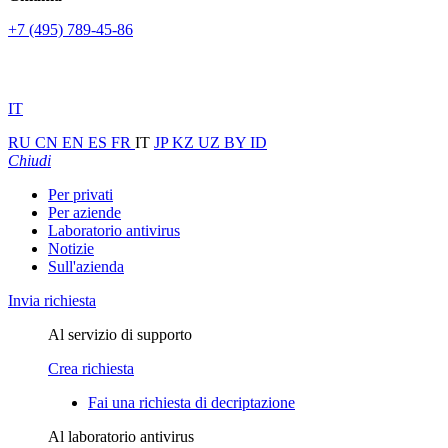
+7 (495) 789-45-86
IT
RU
CN
EN
ES
FR
IT
JP
KZ
UZ
BY
ID
Chiudi
Per privati
Per aziende
Laboratorio antivirus
Notizie
Sull'azienda
Invia richiesta
Al servizio di supporto
Crea richiesta
Fai una richiesta di decriptazione
Al laboratorio antivirus